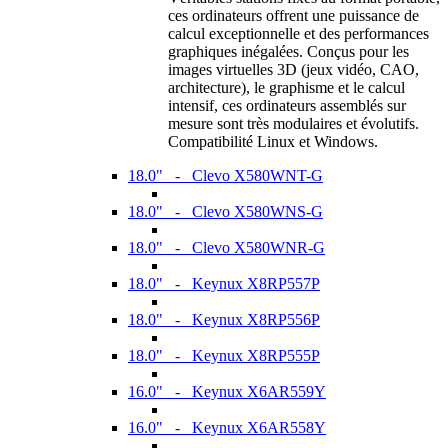
ces ordinateurs offrent une puissance de
calcul exceptionnelle et des performances
graphiques inégalées. Conçus pour les
images virtuelles 3D (jeux vidéo, CAO,
architecture), le graphisme et le calcul
intensif, ces ordinateurs assemblés sur
mesure sont très modulaires et évolutifs.
Compatibilité Linux et Windows.
18.0" - Clevo X580WNT-G
18.0" - Clevo X580WNS-G
18.0" - Clevo X580WNR-G
18.0" - Keynux X8RP557P
18.0" - Keynux X8RP556P
18.0" - Keynux X8RP555P
16.0" - Keynux X6AR559Y
16.0" - Keynux X6AR558Y