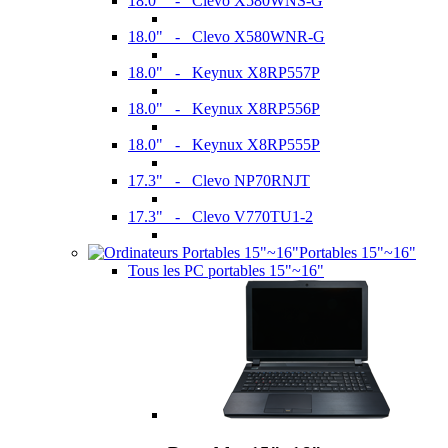
18.0" - Clevo X580WNS-G
18.0" - Clevo X580WNR-G
18.0" - Keynux X8RP557P
18.0" - Keynux X8RP556P
18.0" - Keynux X8RP555P
17.3" - Clevo NP70RNJT
17.3" - Clevo V770TU1-2
Portables 15"~16"
Tous les PC portables 15"~16"