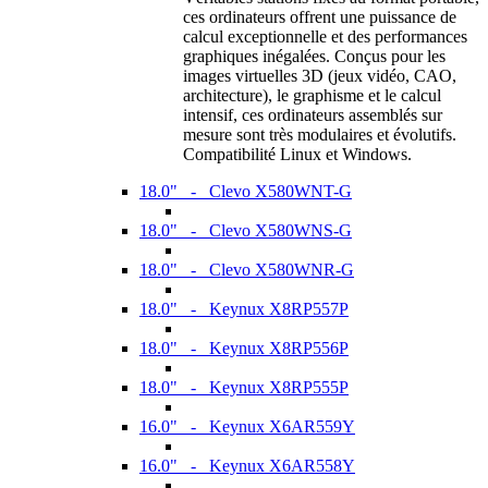
ces ordinateurs offrent une puissance de
calcul exceptionnelle et des performances
graphiques inégalées. Conçus pour les
images virtuelles 3D (jeux vidéo, CAO,
architecture), le graphisme et le calcul
intensif, ces ordinateurs assemblés sur
mesure sont très modulaires et évolutifs.
Compatibilité Linux et Windows.
18.0" - Clevo X580WNT-G
18.0" - Clevo X580WNS-G
18.0" - Clevo X580WNR-G
18.0" - Keynux X8RP557P
18.0" - Keynux X8RP556P
18.0" - Keynux X8RP555P
16.0" - Keynux X6AR559Y
16.0" - Keynux X6AR558Y