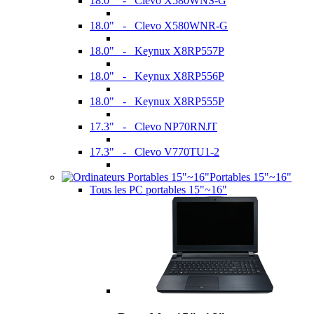
18.0" - Clevo X580WNS-G
18.0" - Clevo X580WNR-G
18.0" - Keynux X8RP557P
18.0" - Keynux X8RP556P
18.0" - Keynux X8RP555P
17.3" - Clevo NP70RNJT
17.3" - Clevo V770TU1-2
Portables 15"~16"
Tous les PC portables 15"~16"