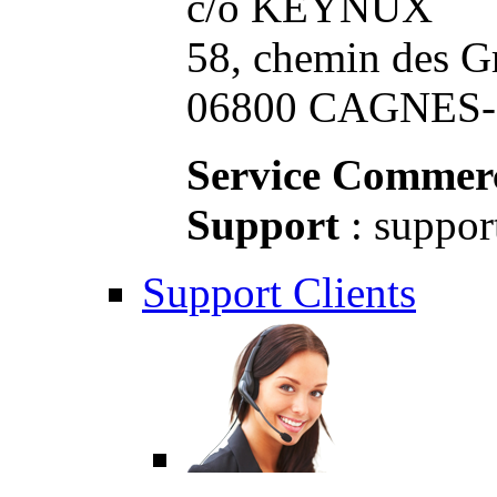
c/o KEYNUX
58, chemin des G
06800 CAGNES-S
Service Commerc
Support
: suppor
Support Clients