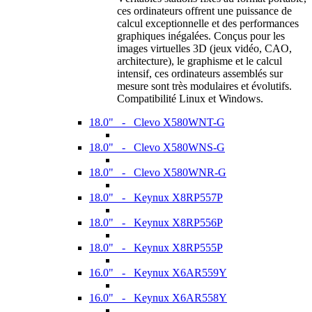
ces ordinateurs offrent une puissance de
calcul exceptionnelle et des performances
graphiques inégalées. Conçus pour les
images virtuelles 3D (jeux vidéo, CAO,
architecture), le graphisme et le calcul
intensif, ces ordinateurs assemblés sur
mesure sont très modulaires et évolutifs.
Compatibilité Linux et Windows.
18.0" - Clevo X580WNT-G
18.0" - Clevo X580WNS-G
18.0" - Clevo X580WNR-G
18.0" - Keynux X8RP557P
18.0" - Keynux X8RP556P
18.0" - Keynux X8RP555P
16.0" - Keynux X6AR559Y
16.0" - Keynux X6AR558Y