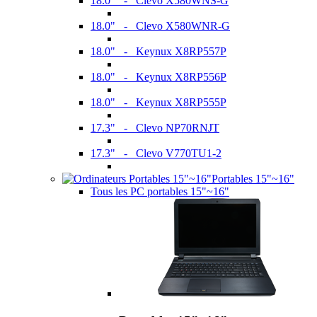
18.0" - Clevo X580WNS-G
18.0" - Clevo X580WNR-G
18.0" - Keynux X8RP557P
18.0" - Keynux X8RP556P
18.0" - Keynux X8RP555P
17.3" - Clevo NP70RNJT
17.3" - Clevo V770TU1-2
Portables 15"~16"
Tous les PC portables 15"~16"