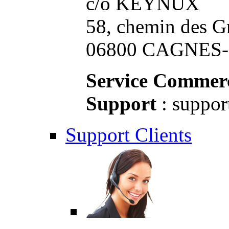
c/o KEYNUX
58, chemin des G
06800 CAGNES-S
Service Commerc
Support
: suppor
Support Clients