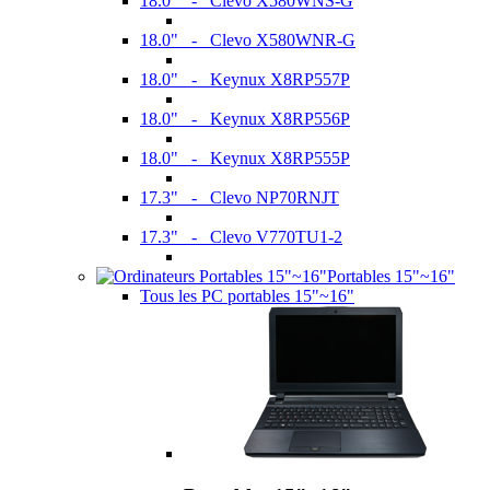
18.0" - Clevo X580WNS-G
18.0" - Clevo X580WNR-G
18.0" - Keynux X8RP557P
18.0" - Keynux X8RP556P
18.0" - Keynux X8RP555P
17.3" - Clevo NP70RNJT
17.3" - Clevo V770TU1-2
Portables 15"~16"
Tous les PC portables 15"~16"