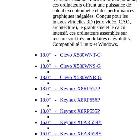
ces ordinateurs offrent une puissance de
calcul exceptionnelle et des performances
graphiques inégalées. Conçus pour les
images virtuelles 3D (jeux vidéo, CAO,
architecture), le graphisme et le calcul
intensif, ces ordinateurs assemblés sur
mesure sont très modulaires et évolutifs.
Compatibilité Linux et Windows.
18.0" - Clevo X580WNT-G
18.0" - Clevo X580WNS-G
18.0" - Clevo X580WNR-G
18.0" - Keynux X8RP557P
18.0" - Keynux X8RP556P
18.0" - Keynux X8RP555P
16.0" - Keynux X6AR559Y
16.0" - Keynux X6AR558Y