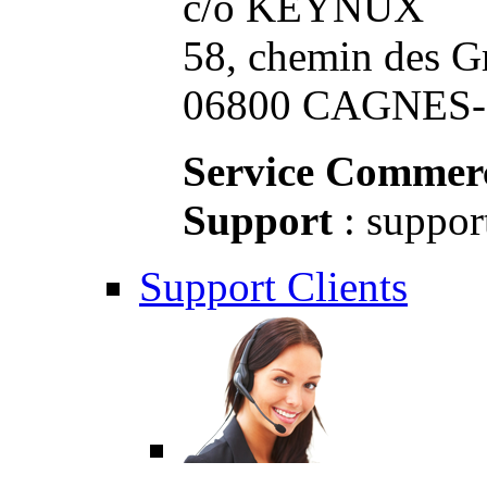
c/o KEYNUX
58, chemin des G
06800 CAGNES-S
Service Commerc
Support
: suppor
Support Clients